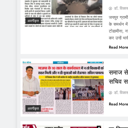
डॉ. विका
जयपुर ग्रामी
अवर्गीकृत
के समर्थन म
टोडामीना, ना
कर उन्हें 
Read Mor
समाज सेव
सचिव स
डॉ. विका
Read Mor
अवर्गीकृत