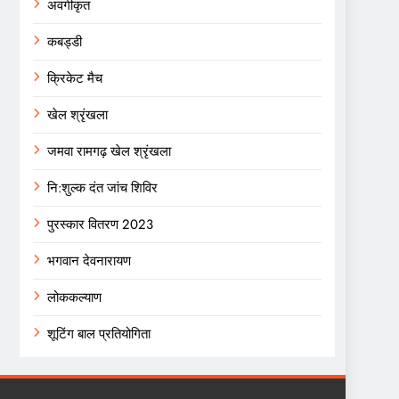
अवर्गीकृत
कबड्डी
क्रिकेट मैच
खेल श्रृंखला
जमवा रामगढ़ खेल श्रृंखला
नि:शुल्क दंत जांच शिविर
पुरस्कार वितरण 2023
भगवान देवनारायण
लोककल्याण
शूटिंग बाल प्रतियोगिता