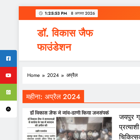
Skip
1:25:54 PM
8 अगस्त 2026
to
content
डॉ. विकास जैफ
फाउंडेशन
Home
2024
अप्रैल
महीना:
अप्रैल 2024
जयपुर ग्
प्रत्याश
चिकित्स