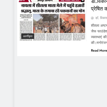
डा.विका
प्रेषित
डॉ. विका
शीतला अष्टम
जैफ फाउंडेशन
अवर्गीकृत
व्यवस्थाएं 
की।मनोरंजन
Read Mor