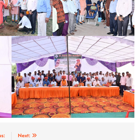
us:
Next: