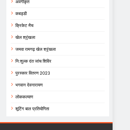
अवर्गीकृत
कबड्डी
क्रिकेट मैच
खेल श्रृंखला
जमवा रामगढ़ खेल श्रृंखला
नि:शुल्क दंत जांच शिविर
पुरस्कार वितरण 2023
भगवान देवनारायण
लोककल्याण
शूटिंग बाल प्रतियोगिता